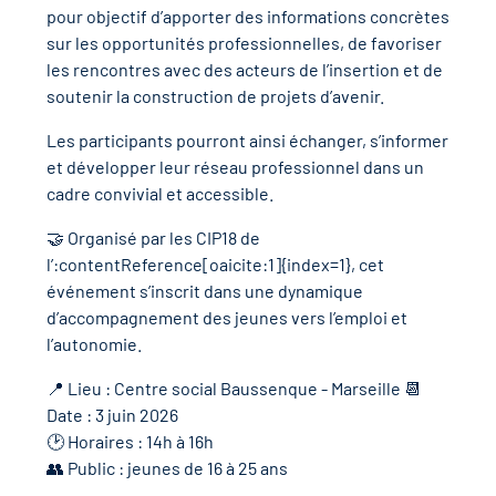
r les métiers
oire des métiers en
pour objectif d’apporter des informations concrètes
sur les opportunités professionnelles, de favoriser
les rencontres avec des acteurs de l’insertion et de
r
soutenir la construction de projets d’avenir.
oire des transitions
Les participants pourront ainsi échanger, s’informer
fres clés métiers et
et développer leur réseau professionnel dans un
s
oire de l'Economie
cadre convivial et accessible.
et Solidaire (ESS)
🤝 Organisé par les CIP18 de
un lieu d'information ou
l’:contentReference[oaicite:1]{index=1}, cet
mpagnement
oire du secteur sanitaire
événement s’inscrit dans une dynamique
d’accompagnement des jeunes vers l’emploi et
l’autonomie.
📍 Lieu : Centre social Baussenque - Marseille 📆
oire de l'Industrie
Date : 3 juin 2026
🕑 Horaires : 14h à 16h
toire emploi-formation
👥 Public : jeunes de 16 à 25 ans