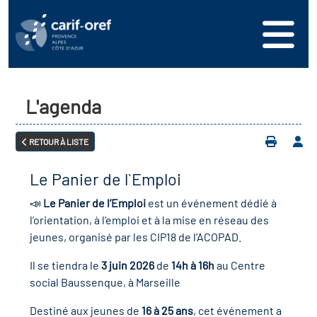
s
er
oire interrégional des
vos ressources
de la mer en
L'agenda
ation
une formation
s'inscrire
ranée
RETOUR À LISTE
phie de l'offre de
 se connecter
oire des territoires
n en région
Le Panier de l`Emploi
ance
érencer votre offre de
ion Partenariale de la
📣
Le Panier de l’Emploi
est un événement dédié à
er
on
ture (OPC)
l’orientation, à l’emploi et à la mise en réseau des
ez-nous
jeunes, organisé par les CIP18 de l’ACOPAD.
r en santé et sécurité au
if Régional d’Observation
Il se tiendra le
3 juin 2026
de
14h à 16h
au Centre
social Baussenque, à Marseille
(DROS)
Destiné aux jeunes de
16 à 25 ans
, cet événement a