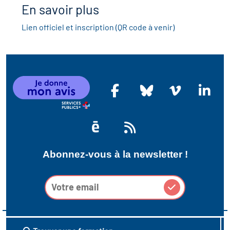
icap
En savoir plus
Lien officiel et inscription (QR code à venir)
vatoire des secteurs
(en
 construction)
Abonnez-vous à la newsletter !