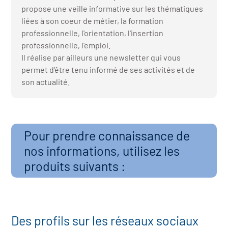
r les métiers
oire des métiers en
propose une veille informative sur les thématiques
liées à son coeur de métier, la formation
professionnelle, l'orientation, l'insertion
r
professionnelle, l'emploi.
oire des transitions
Il réalise par ailleurs une newsletter qui vous
fres clés métiers et
permet d'être tenu informé de ses activités et de
son actualité.
s
oire de l'Economie
et Solidaire (ESS)
un lieu d'information ou
mpagnement
Pour prendre connaissance de
oire du secteur sanitaire
nos informations, utilisez les
produits suivants :
oire de l'Industrie
toire emploi-formation
Des profils sur les réseaux sociaux