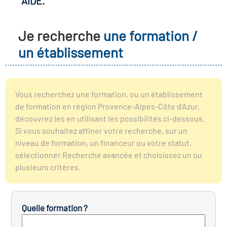
AIDE.
r les métiers
oire des métiers en
Je recherche
une formation /
r
un établissement
oire des transitions
fres clés métiers et
s
oire de l'Economie
Vous recherchez une formation, ou un établissement
et Solidaire (ESS)
de formation en région Provence-Alpes-Côte d’Azur,
un lieu d'information ou
découvrez les en utilisant les possibilités ci-dessous.
mpagnement
Si vous souhaitez affiner votre recherche, sur un
oire du secteur sanitaire
niveau de formation, un financeur ou votre statut,
sélectionner Recherche avancée et choisissez un ou
plusieurs critères.
oire de l'Industrie
Quelle formation ?
toire emploi-formation