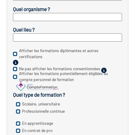
icap
Quel organisme ?
vatoire des secteurs
(en
 construction)
Quel lieu ?
Afficher les formations diplômantes et autres
certifications
Ne pas afficher les formations conventionnées
Afficher les formations potentiellement éligibles au
compte personnel de formation
Quel type de formation ?
Scolaire, universitaire
Professionnelle continue
En apprentissage
En contrat de pro