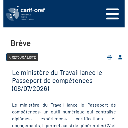
s
er
oire interrégional des
vos ressources
de la mer en
Brève
ation
une formation
s'inscrire
ranée
RETOUR À LISTE
phie de l'offre de
 se connecter
oire des territoires
n en région
Le ministère du Travail lance le
ance
érencer votre offre de
ion Partenariale de la
Passeport de compétences
er
on
(08/07/2026)
ture (OPC)
ez-nous
r en santé et sécurité au
Le ministère du Travail lance le Passeport de
if Régional d’Observation
compétences, un outil numérique qui centralise
(DROS)
diplômes, expériences, certifications et
engagements. Il permet aussi de générer des CV et