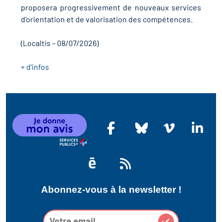
r les métiers
oire des métiers en
proposera progressivement de nouveaux services
d’orientation et de valorisation des compétences.
r
(Localtis – 08/07/2026)
oire des transitions
fres clés métiers et
+ d’infos
s
oire de l'Economie
et Solidaire (ESS)
un lieu d'information ou
mpagnement
oire du secteur sanitaire
oire de l'Industrie
Abonnez-vous à la newsletter !
toire emploi-formation