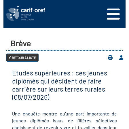
s
er
oire interrégional des
vos ressources
de la mer en
Brève
ation
une formation
s'inscrire
ranée
RETOUR À LISTE
phie de l'offre de
 se connecter
oire des territoires
n en région
Etudes supérieures : ces jeunes
ance
érencer votre offre de
ion Partenariale de la
diplômés qui décident de faire
er
on
carrière sur leurs terres rurales
ture (OPC)
ez-nous
(08/07/2026)
r en santé et sécurité au
if Régional d’Observation
Une enquête montre qu’une part importante de
(DROS)
jeunes diplômés issus de filières sélectives
choisissent de revenir vivre et travailler dans leur