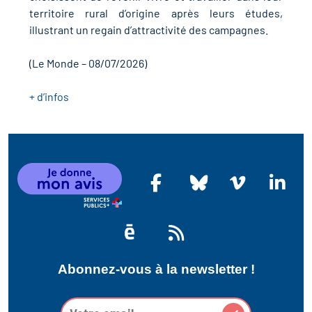
r les métiers
oire des métiers en
territoire rural d’origine après leurs études,
illustrant un regain d’attractivité des campagnes.
r
(Le Monde – 08/07/2026)
oire des transitions
fres clés métiers et
+ d’infos
s
oire de l'Economie
et Solidaire (ESS)
un lieu d'information ou
mpagnement
oire du secteur sanitaire
oire de l'Industrie
Abonnez-vous à la newsletter !
toire emploi-formation