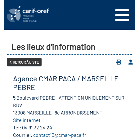
s
er
oire interrégional des
vos ressources
de la mer en
Les lieux d'information
ation
une formation
s'inscrire
ranée
RETOUR À LISTE
phie de l'offre de
 se connecter
oire des territoires
n en région
Agence CMAR PACA / MARSEILLE
ance
érencer votre offre de
ion Partenariale de la
PEBRE
er
on
ture (OPC)
5 Boulevard PEBRE - ATTENTION UNIQUEMENT SUR
ez-nous
RDV
r en santé et sécurité au
13008 MARSEILLE- 8e ARRONDISSEMENT
if Régional d’Observation
Site internet
(DROS)
Tel:
04 91 32 24 24
Courriel:
contact13@cmar-paca.fr