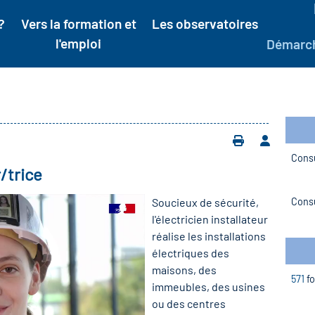
?
Vers la formation et
Les observatoires
l'emploi
Démarc
Consu
/trice
Soucieux de sécurité,
Consu
l'électricien installateur
réalise les installations
électriques des
maisons, des
571
fo
immeubles, des usines
ou des centres