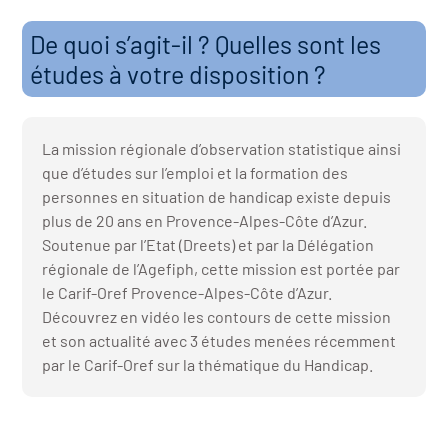
r les métiers
oire des métiers en
De quoi s’agit-il ? Quelles sont les
r
études à votre disposition ?
oire des transitions
fres clés métiers et
La mission régionale d’observation statistique ainsi
s
oire de l'Economie
que d’études sur l’emploi et la formation des
personnes en situation de handicap existe depuis
et Solidaire (ESS)
plus de 20 ans en Provence-Alpes-Côte d’Azur.
un lieu d'information ou
Soutenue par l’Etat (Dreets) et par la Délégation
mpagnement
oire du secteur sanitaire
régionale de l’Agefiph, cette mission est portée par
le Carif-Oref Provence-Alpes-Côte d’Azur.
Découvrez en vidéo les contours de cette mission
et son actualité avec 3 études menées récemment
oire de l'Industrie
par le Carif-Oref sur la thématique du Handicap.
toire emploi-formation