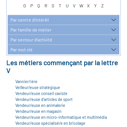
r les métiers
oire des métiers en
O
P
Q
R
S
T
U
V
W
X
Y
Z
r
Par centre d'intérêt
Par famille de métier
oire des transitions
fres clés métiers et
Par secteur d'activité
s
oire de l'Economie
Par mot clé
et Solidaire (ESS)
Les métiers commençant par la lettre
un lieu d'information ou
V
mpagnement
oire du secteur sanitaire
Vannier/ière
Veilleur/euse stratégique
Vendeur/euse conseil caviste
Vendeur/euse d'articles de sport
oire de l'Industrie
Vendeur/euse en animalerie
Vendeur/euse en magasin
Vendeur/euse en micro-informatique et multimédia
toire emploi-formation
Vendeur/euse spécialisé/e en bricolage