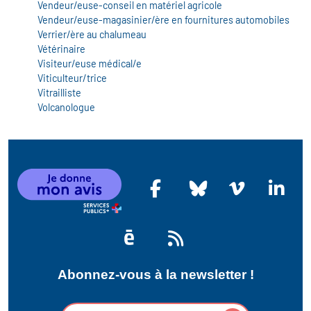
icap
Vendeur/euse-conseil en matériel agricole
Vendeur/euse-magasinier/ère en fournitures automobiles
Verrier/ère au chalumeau
vatoire des secteurs
(en
Vétérinaire
Visiteur/euse médical/e
 construction)
Viticulteur/trice
Vitrailliste
Volcanologue
Abonnez-vous à la newsletter !