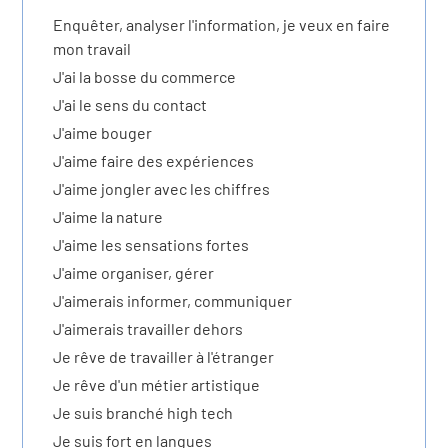
r les métiers
oire des métiers en
Enquêter, analyser l'information, je veux en faire
mon travail
r
J'ai la bosse du commerce
J'ai le sens du contact
oire des transitions
fres clés métiers et
J'aime bouger
J'aime faire des expériences
s
oire de l'Economie
J'aime jongler avec les chiffres
et Solidaire (ESS)
J'aime la nature
un lieu d'information ou
J'aime les sensations fortes
mpagnement
oire du secteur sanitaire
J'aime organiser, gérer
J'aimerais informer, communiquer
J'aimerais travailler dehors
oire de l'Industrie
Je rêve de travailler à l'étranger
Je rêve d'un métier artistique
Je suis branché high tech
toire emploi-formation
Je suis fort en langues