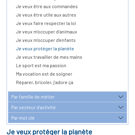
icap
Je veux être aux commandes
Je veux être utile aux autres
vatoire des secteurs
(en
Je veux faire respecter la loi
 construction)
Je veux m'occuper d'animaux
Je veux m'occuper d'enfants
Je veux protéger la planète
Je veux travailler de mes mains
Le sport est ma passion
Ma vocation est de soigner
Réparer, bricoler, j'adore ça
Par famille de métier
Par secteur d'activité
Par mot clé
Je veux protéger la planète