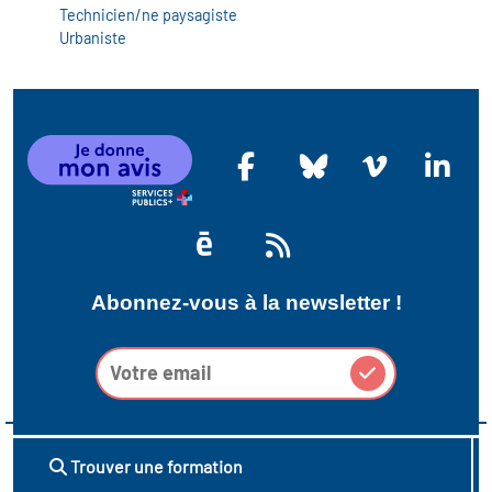
icap
Technicien/ne paysagiste
Urbaniste
vatoire des secteurs
(en
 construction)
Abonnez-vous à la newsletter !
Trouver une formation