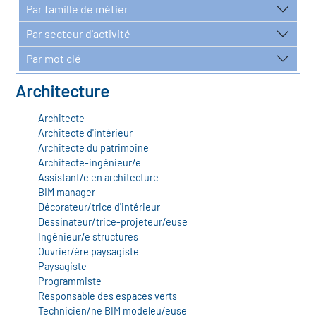
r les métiers
Par famille de métier
oire des métiers en
Par secteur d'activité
r
Par mot clé
oire des transitions
Architecture
fres clés métiers et
s
oire de l'Economie
Architecte
Architecte d'intérieur
et Solidaire (ESS)
Architecte du patrimoine
un lieu d'information ou
Architecte-ingénieur/e
Assistant/e en architecture
mpagnement
oire du secteur sanitaire
BIM manager
Décorateur/trice d'intérieur
Dessinateur/trice-projeteur/euse
Ingénieur/e structures
oire de l'Industrie
Ouvrier/ère paysagiste
Paysagiste
Programmiste
toire emploi-formation
Responsable des espaces verts
Technicien/ne BIM modeleu/euse